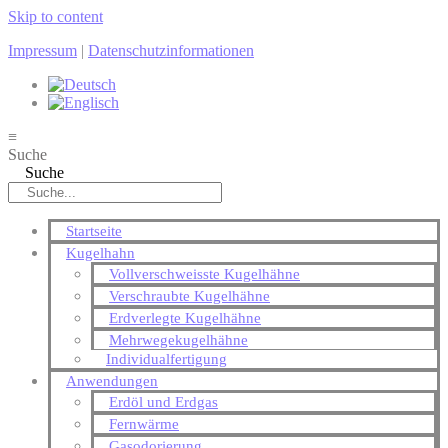
Skip to content
Impressum
|
Datenschutzinformationen
≡
Suche
Suche
Startseite
Kugelhahn
Vollverschweisste Kugelhähne
Verschraubte Kugelhähne
Erdverlegte Kugelhähne
Mehrwegekugelhähne
Individualfertigung
Anwendungen
Erdöl und Erdgas
Fernwärme
Gasodorierung