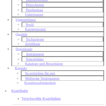
Petrochemie
Pipelinebau
Unterwasser
Unternehmen
Profil
Karriereportal
Qualität
Technologie
Zertifikate
Downloads
Anleitungen
Datenblätter
Kataloge und Broschüren
Kontakt
So erreichen Sie uns
Weltweite Vertretungen
Kundenzufriedenheit
Kugelhahn
Verschweißte Kugelhähne