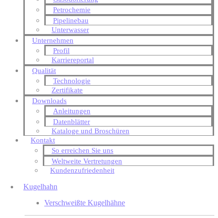
Petrochemie
Pipelinebau
Unterwasser
Unternehmen
Profil
Karriereportal
Qualität
Technologie
Zertifikate
Downloads
Anleitungen
Datenblätter
Kataloge und Broschüren
Kontakt
So erreichen Sie uns
Weltweite Vertretungen
Kundenzufriedenheit
Kugelhahn
Verschweißte Kugelhähne