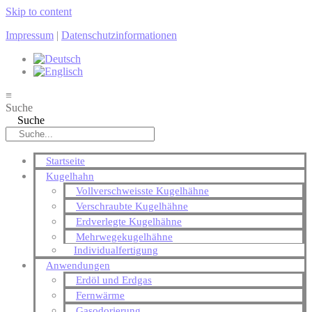
Skip to content
Impressum
|
Datenschutzinformationen
≡
Suche
Suche
Startseite
Kugelhahn
Vollverschweisste Kugelhähne
Verschraubte Kugelhähne
Erdverlegte Kugelhähne
Mehrwegekugelhähne
Individualfertigung
Anwendungen
Erdöl und Erdgas
Fernwärme
Gasodorierung