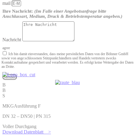
mail
Ihre Nachricht:
(Im Falle einer Angebotsanfrage bitte
Anschlussart, Medium, Druck & Betriebstemperatur angeben.)
Nachricht
agree
Ich bin damit einverstanden, dass meine persönlichen Daten von der Böhmer GmbH
sowie von ange­:schlossenen Stützpunkt­:händlern und Handels­:vertretern zwecks
Kontakt­:aufnahme gespeichert und verarbeitet werden. Es erfolgt keine Weitergabe der Daten
an Dritte.
Senden
B
B
S
MKGAusführung F
DN 32 – DN50 | PN 315
Voller Durchgang
Download Datenblatt >