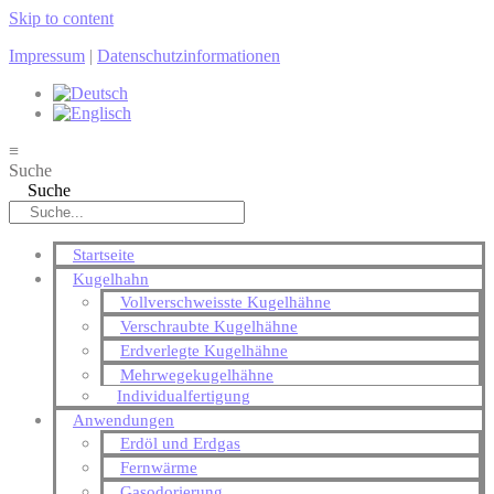
Skip to content
Impressum
|
Datenschutzinformationen
≡
Suche
Suche
Startseite
Kugelhahn
Vollverschweisste Kugelhähne
Verschraubte Kugelhähne
Erdverlegte Kugelhähne
Mehrwegekugelhähne
Individualfertigung
Anwendungen
Erdöl und Erdgas
Fernwärme
Gasodorierung