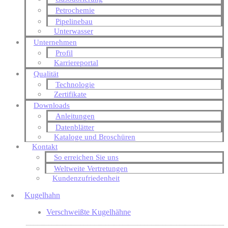
Petrochemie
Pipelinebau
Unterwasser
Unternehmen
Profil
Karriereportal
Qualität
Technologie
Zertifikate
Downloads
Anleitungen
Datenblätter
Kataloge und Broschüren
Kontakt
So erreichen Sie uns
Weltweite Vertretungen
Kundenzufriedenheit
Kugelhahn
Verschweißte Kugelhähne