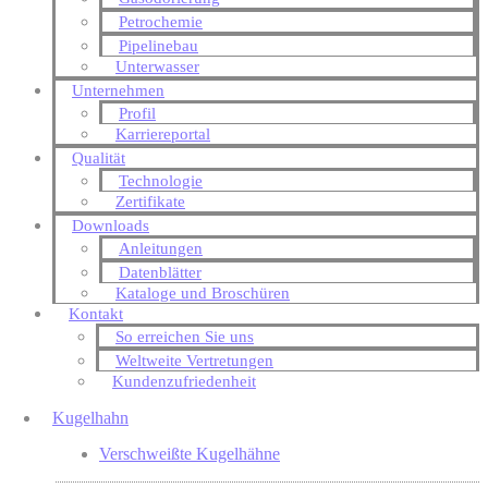
Petrochemie
Pipelinebau
Unterwasser
Unternehmen
Profil
Karriereportal
Qualität
Technologie
Zertifikate
Downloads
Anleitungen
Datenblätter
Kataloge und Broschüren
Kontakt
So erreichen Sie uns
Weltweite Vertretungen
Kundenzufriedenheit
Kugelhahn
Verschweißte Kugelhähne