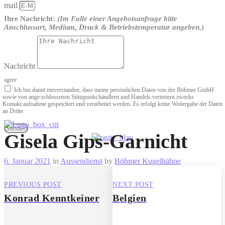
mail
Ihre Nachricht:
(Im Falle einer Angebotsanfrage bitte
Anschlussart, Medium, Druck & Betriebstemperatur angeben.)
Nachricht
agree
Ich bin damit einverstanden, dass meine persönlichen Daten von der Böhmer GmbH
sowie von ange­:schlossenen Stützpunkt­:händlern und Handels­:vertretern zwecks
Kontakt­:aufnahme gespeichert und verarbeitet werden. Es erfolgt keine Weitergabe der Daten
an Dritte.
Senden
Gisela Gips-Garnicht
6. Januar 2021
in
Aussendienst
by
Böhmer Kugelhähne
PREVIOUS POST
NEXT POST
Konrad Kenntkeiner
Belgien