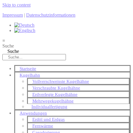
Skip to content
Impressum
|
Datenschutzinformationen
≡
Suche
Suche
Startseite
Kugelhahn
Vollverschweisste Kugelhähne
Verschraubte Kugelhähne
Erdverlegte Kugelhähne
Mehrwegekugelhähne
Individualfertigung
Anwendungen
Erdöl und Erdgas
Fernwärme
Gasodorierung