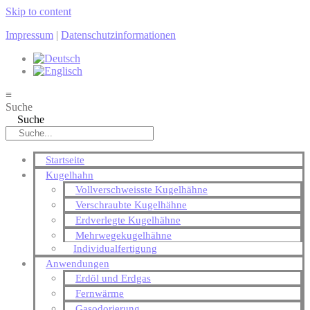
Skip to content
Impressum
|
Datenschutzinformationen
≡
Suche
Suche
Startseite
Kugelhahn
Vollverschweisste Kugelhähne
Verschraubte Kugelhähne
Erdverlegte Kugelhähne
Mehrwegekugelhähne
Individualfertigung
Anwendungen
Erdöl und Erdgas
Fernwärme
Gasodorierung