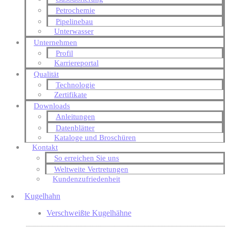
Petrochemie
Pipelinebau
Unterwasser
Unternehmen
Profil
Karriereportal
Qualität
Technologie
Zertifikate
Downloads
Anleitungen
Datenblätter
Kataloge und Broschüren
Kontakt
So erreichen Sie uns
Weltweite Vertretungen
Kundenzufriedenheit
Kugelhahn
Verschweißte Kugelhähne