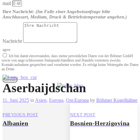
mail
Ihre Nachricht:
(Im Falle einer Angebotsanfrage bitte
Anschlussart, Medium, Druck & Betriebstemperatur angeben.)
Nachricht
agree
Ich bin damit einverstanden, dass meine persönlichen Daten von der Böhmer GmbH
sowie von ange­:schlossenen Stützpunkt­:händlern und Handels­:vertretern zwecks
Kontakt­:aufnahme gespeichert und verarbeitet werden. Es erfolgt keine Weitergabe der Daten
an Dritte.
Senden
Aserbaijdschan
11. Juni 2025
in
Asien
,
Europa
,
Ost-Europa
by
Böhmer Kugelhähne
PREVIOUS POST
NEXT POST
Albanien
Bosnien-Herzigovina