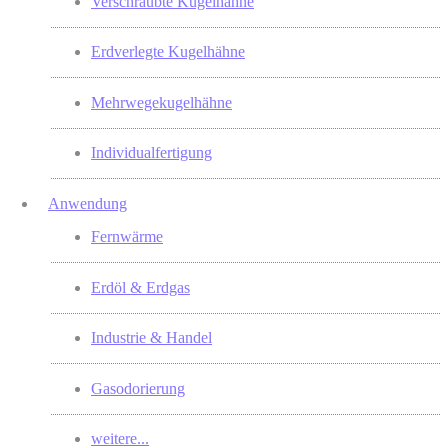
Verschraubte Kugelhähne
Erdverlegte Kugelhähne
Mehrwegekugelhähne
Individualfertigung
Anwendung
Fernwärme
Erdöl & Erdgas
Industrie & Handel
Gasodorierung
weitere...