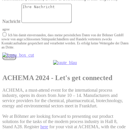
Nachricht
agree
Ich bin damit einverstanden, dass meine persönlichen Daten von der Böhmer GmbH
sowie von ange­:schlossenen Stützpunkt­:händlern und Handels­:vertretern zwecks
Kontakt­:aufnahme gespeichert und verarbeitet werden. Es erfolgt keine Weitergabe der Daten
an Dritte.
Senden
ACHEMA 2024 - Let's get connected
ACHEMA, a must-attend event for the international process
industry, opens its doors from June 10 – 14. Manufacturers and
service providers for the chemical, pharmaceutical, biotechnology,
energy and environmental sectors meet in Frankfurt.
We at Böhmer are looking forward to presenting our product
solutions for the tasks of the modern process industry in Hall 8,
Stand A28. Register
here
for your visit at ACHEMA, with the code