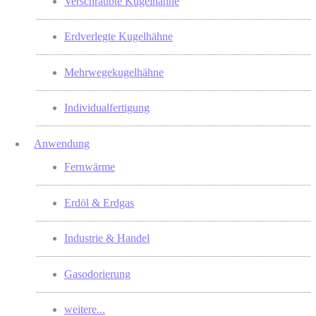
Verschraubte Kugelhähne
Erdverlegte Kugelhähne
Mehrwegekugelhähne
Individualfertigung
Anwendung
Fernwärme
Erdöl & Erdgas
Industrie & Handel
Gasodorierung
weitere...