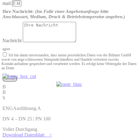
mail
Ihre Nachricht:
(Im Falle einer Angebotsanfrage bitte
Anschlussart, Medium, Druck & Betriebstemperatur angeben.)
Nachricht
agree
Ich bin damit einverstanden, dass meine persönlichen Daten von der Böhmer GmbH
sowie von ange­:schlossenen Stützpunkt­:händlern und Handels­:vertretern zwecks
Kontakt­:aufnahme gespeichert und verarbeitet werden. Es erfolgt keine Weitergabe der Daten
an Dritte.
Senden
B
B
S
ENGAusführung A
DN 4 – DN 25 | PN 100
Voller Durchgang
Download Datenblatt >