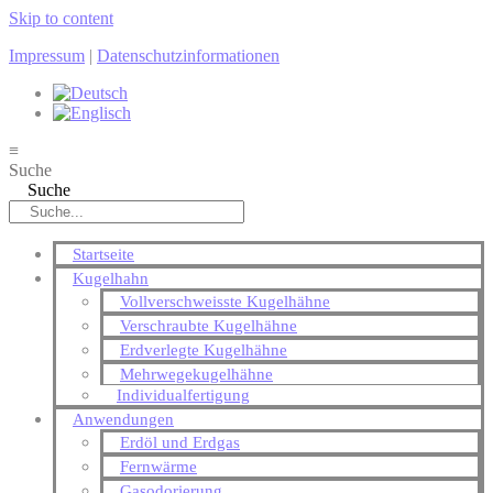
Skip to content
Impressum
|
Datenschutzinformationen
≡
Suche
Suche
Startseite
Kugelhahn
Vollverschweisste Kugelhähne
Verschraubte Kugelhähne
Erdverlegte Kugelhähne
Mehrwegekugelhähne
Individualfertigung
Anwendungen
Erdöl und Erdgas
Fernwärme
Gasodorierung