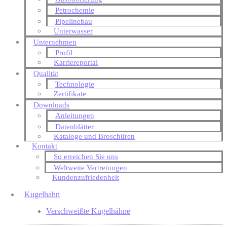
Petrochemie
Pipelinebau
Unterwasser
Unternehmen
Profil
Karriereportal
Qualität
Technologie
Zertifikate
Downloads
Anleitungen
Datenblätter
Kataloge und Broschüren
Kontakt
So erreichen Sie uns
Weltweite Vertretungen
Kundenzufriedenheit
Kugelhahn
Verschweißte Kugelhähne