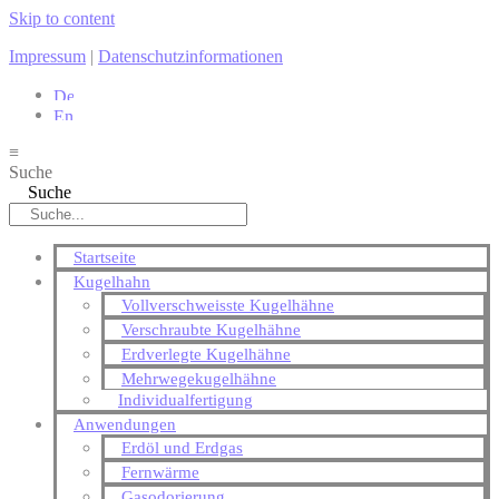
Skip to content
Impressum
|
Datenschutzinformationen
≡
Suche
Suche
Startseite
Kugelhahn
Vollverschweisste Kugelhähne
Verschraubte Kugelhähne
Erdverlegte Kugelhähne
Mehrwegekugelhähne
Individualfertigung
Anwendungen
Erdöl und Erdgas
Fernwärme
Gasodorierung