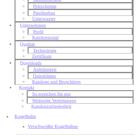
Petrochemie
Pipelinebau
Unterwasser
Unternehmen
Profil
Karriereportal
Qualität
Technologie
Zertifikate
Downloads
Anleitungen
Datenblätter
Kataloge und Broschüren
Kontakt
So erreichen Sie uns
Weltweite Vertretungen
Kundenzufriedenheit
Kugelhahn
Verschweißte Kugelhähne