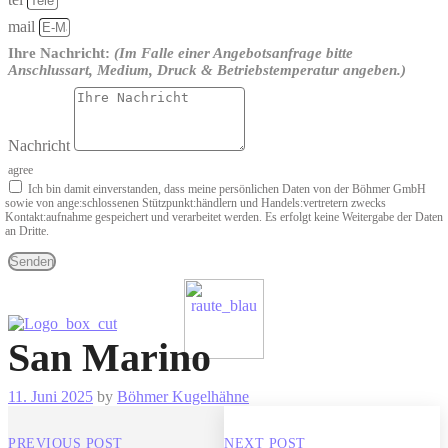
mail
Ihre Nachricht:
(Im Falle einer Angebotsanfrage bitte
Anschlussart, Medium, Druck & Betriebstemperatur angeben.)
Nachricht
agree
Ich bin damit einverstanden, dass meine persönlichen Daten von der Böhmer GmbH
sowie von ange­:schlossenen Stützpunkt­:händlern und Handels­:vertretern zwecks
Kontakt­:aufnahme gespeichert und verarbeitet werden. Es erfolgt keine Weitergabe der Daten
an Dritte.
Senden
San Marino
11. Juni 2025
by
Böhmer Kugelhähne
PREVIOUS POST
NEXT POST